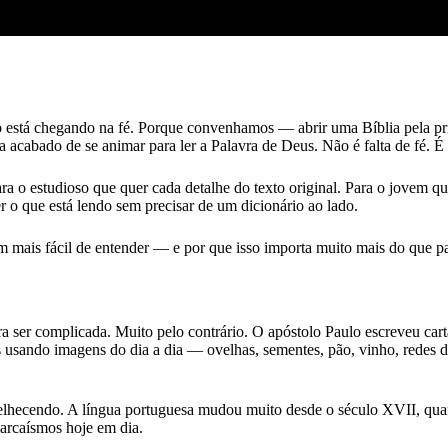
 está chegando na fé. Porque convenhamos — abrir uma Bíblia pela pr
acabado de se animar para ler a Palavra de Deus. Não é falta de fé. É 
. Para o estudioso que quer cada detalhe do texto original. Para o jove
r o que está lendo sem precisar de um dicionário ao lado.
m mais fácil de entender — e por que isso importa muito mais do que p
para ser complicada. Muito pelo contrário. O apóstolo Paulo escreveu ca
s usando imagens do dia a dia — ovelhas, sementes, pão, vinho, redes 
lhecendo. A língua portuguesa mudou muito desde o século XVII, quand
 arcaísmos hoje em dia.