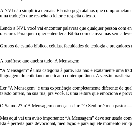
A NVI não simplifica demais. Ela não pega atalhos que comprometam a
uma tradução que respeita o leitor e respeita o texto.
Lendo a NVI, você vai encontrar palavras que qualquer pessoa com ensi
obscuro. Para quem quer entender a Bíblia com clareza mas sem a levez
Grupos de estudo bíblico, células, faculdades de teologia e pregadore
A paráfrase que quebra tudo: A Mensagem
“A Mensagem” é uma categoria à parte. Ela não é exatamente uma tradu
linguagem do cotidiano americano contemporâneo. A versão brasileira f
Ler “A Mensagem” é uma experiência completamente diferente de qualq
falado ontem, na sua rua, pra você. É uma leitura que emociona e pr
O Salmo 23 n’A Mensagem começa assim: “O Senhor é meu pastor — eu 
Mas aqui vai um aviso importante: “A Mensagem” deve ser usada como c
Ela é perfeita para devocional, meditação e para aquele momento em que 