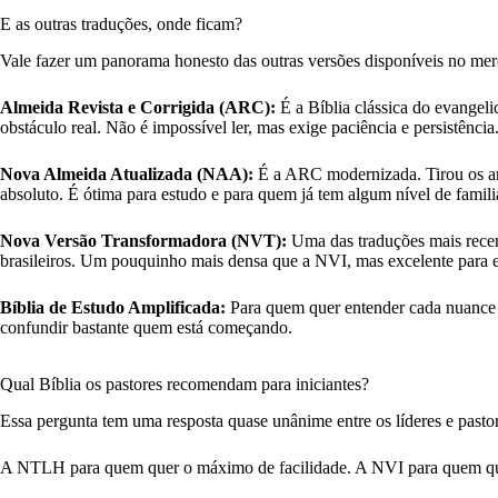
E as outras traduções, onde ficam?
Vale fazer um panorama honesto das outras versões disponíveis no merc
Almeida Revista e Corrigida (ARC):
É a Bíblia clássica do evangel
obstáculo real. Não é impossível ler, mas exige paciência e persistência
Nova Almeida Atualizada (NAA):
É a ARC modernizada. Tirou os arc
absoluto. É ótima para estudo e para quem já tem algum nível de famili
Nova Versão Transformadora (NVT):
Uma das traduções mais recente
brasileiros. Um pouquinho mais densa que a NVI, mas excelente para 
Bíblia de Estudo Amplificada:
Para quem quer entender cada nuance do
confundir bastante quem está começando.
Qual Bíblia os pastores recomendam para iniciantes?
Essa pergunta tem uma resposta quase unânime entre os líderes e pa
A NTLH para quem quer o máximo de facilidade. A NVI para quem qu