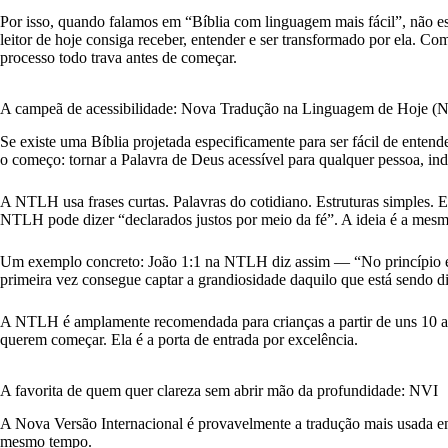
Por isso, quando falamos em “Bíblia com linguagem mais fácil”, não e
leitor de hoje consiga receber, entender e ser transformado por ela. C
processo todo trava antes de começar.
A campeã de acessibilidade: Nova Tradução na Linguagem de Hoje 
Se existe uma Bíblia projetada especificamente para ser fácil de ent
o começo: tornar a Palavra de Deus acessível para qualquer pessoa, in
A NTLH usa frases curtas. Palavras do cotidiano. Estruturas simples. El
NTLH pode dizer “declarados justos por meio da fé”. A ideia é a mesm
Um exemplo concreto: João 1:1 na NTLH diz assim — “No princípio era 
primeira vez consegue captar a grandiosidade daquilo que está sendo di
A NTLH é amplamente recomendada para crianças a partir de uns 10 ano
querem começar. Ela é a porta de entrada por excelência.
A favorita de quem quer clareza sem abrir mão da profundidade: NVI
A Nova Versão Internacional é provavelmente a tradução mais usada entr
mesmo tempo.