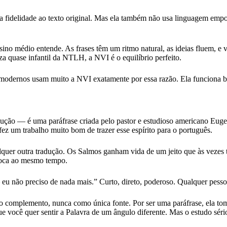
 fidelidade ao texto original. Mas ela também não usa linguagem emp
no médio entende. As frases têm um ritmo natural, as ideias fluem, e 
a quase infantil da NTLH, a NVI é o equilíbrio perfeito.
s modernos usam muito a NVI exatamente por essa razão. Ela funciona be
ção — é uma paráfrase criada pelo pastor e estudioso americano Eugen
ez um trabalho muito bom de trazer esse espírito para o português.
uer outra tradução. Os Salmos ganham vida de um jeito que às vezes 
ovoca ao mesmo tempo.
não preciso de nada mais.” Curto, direto, poderoso. Qualquer pesso
omplemento, nunca como única fonte. Por ser uma paráfrase, ela toma 
você quer sentir a Palavra de um ângulo diferente. Mas o estudo sério p