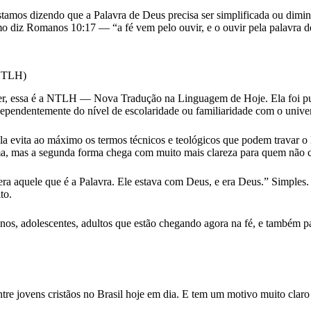
stamos dizendo que a Palavra de Deus precisa ser simplificada ou dim
omo diz Romanos 10:17 — “a fé vem pelo ouvir, e o ouvir pela palavra de
(NTLH)
ender, essa é a NTLH — Nova Tradução na Linguagem de Hoje. Ela foi pu
dependentemente do nível de escolaridade ou familiaridade com o univer
a evita ao máximo os termos técnicos e teológicos que podem travar o le
a, mas a segunda forma chega com muito mais clareza para quem não cr
aquele que é a Palavra. Ele estava com Deus, e era Deus.” Simples. D
to.
s, adolescentes, adultos que estão chegando agora na fé, e também pa
e jovens cristãos no Brasil hoje em dia. E tem um motivo muito claro pa