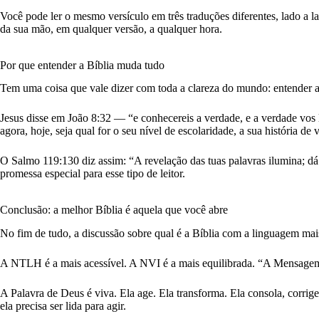
Você pode ler o mesmo versículo em três traduções diferentes, lado a la
da sua mão, em qualquer versão, a qualquer hora.
Por que entender a Bíblia muda tudo
Tem uma coisa que vale dizer com toda a clareza do mundo: entender a B
Jesus disse em João 8:32 — “e conhecereis a verdade, e a verdade vos l
agora, hoje, seja qual for o seu nível de escolaridade, a sua história d
O Salmo 119:130 diz assim: “A revelação das tuas palavras ilumina; 
promessa especial para esse tipo de leitor.
Conclusão: a melhor Bíblia é aquela que você abre
No fim de tudo, a discussão sobre qual é a Bíblia com a linguagem mais 
A NTLH é a mais acessível. A NVI é a mais equilibrada. “A Mensagem”
A Palavra de Deus é viva. Ela age. Ela transforma. Ela consola, corrig
ela precisa ser lida para agir.