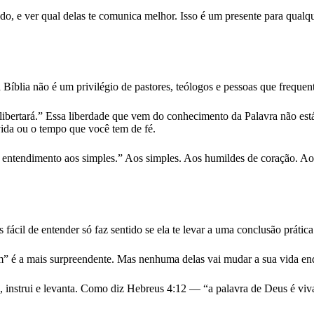
do, e ver qual delas te comunica melhor. Isso é um presente para qualqu
íblia não é um privilégio de pastores, teólogos e pessoas que frequent
ibertará.” Essa liberdade que vem do conhecimento da Palavra não está r
e vida ou o tempo que você tem de fé.
dá entendimento aos simples.” Aos simples. Aos humildes de coração.
fácil de entender só faz sentido se ela te levar a uma conclusão prática
 é a mais surpreendente. Mas nenhuma delas vai mudar a sua vida enq
e, instrui e levanta. Como diz Hebreus 4:12 — “a palavra de Deus é viv